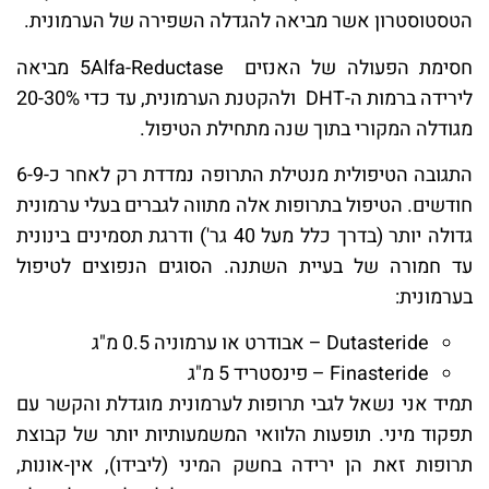
הטסטוסטרון אשר מביאה להגדלה השפירה של הערמונית.
חסימת הפעולה של האנזים 5Alfa-Reductase מביאה
לירידה ברמות ה-DHT ולהקטנת הערמונית, עד כדי 20-30%
מגודלה המקורי בתוך שנה מתחילת הטיפול.
התגובה הטיפולית מנטילת התרופה נמדדת רק לאחר כ-6-9
חודשים. הטיפול בתרופות אלה מתווה לגברים בעלי ערמונית
גדולה יותר (בדרך כלל מעל 40 גר') ודרגת תסמינים בינונית
עד חמורה של בעיית השתנה. הסוגים הנפוצים לטיפול
בערמונית:
Dutasteride – אבודרט או ערמוניה 0.5 מ"ג
Finasteride – פינסטריד 5 מ"ג
תמיד אני נשאל לגבי תרופות לערמונית מוגדלת והקשר עם
תפקוד מיני. תופעות הלוואי המשמעותיות יותר של קבוצת
תרופות זאת הן ירידה בחשק המיני (ליבידו), אין-אונות,