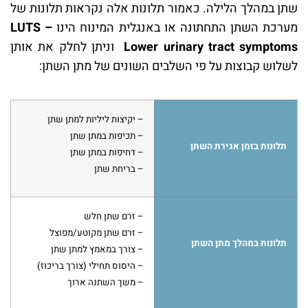
שתן במהלך הלילה. כאמור תלונות אלה נקראות תלונות של
מערכת השתן התחתונה או באנגלית המינוח הינו
LUTS –
Lower urinary tract symptoms
וניתן לחלק את אותן
לשלוש קבוצות על פי השלבים השונים של מתן השתן:
– יקיצות ליליות למתן שתן
– תכיפות במתן שתן
תלונות בזמן אגירת השתן
– דחיפות במתן שתן
– בריחת שתן
– זרם שתן חלש
– זרם שתן מקוטע/מפוצל
תלונות במהלך מתן השתן
– צורך במאמץ למתן שתן
– היסוס תחילי (צורך בריכוז)
– משך השתנה ארוך