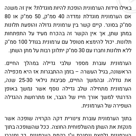
באילו מידות הערמונית הופכת להיות מוגדלת? אין זה משנה
אם הערמונית מוגדלת נמדדה 40 סמ"ק, 50 סמ"ק או 80
סמ"ק בסונר. קיים קשר בין ערמונית גדולה והופעת תלונות
במתן שתן, אך אין הקשר זה בהכרח מעיד על התפתחות
תלונות. יכול להימצא מטופל עם ערמונית בגודל 100 סמ"ק
ללא תלונות וחברו עם 30 סמ"ק יתלונן רבות על מתן השתן.
הערמונית עוברת מספר שלבי גדילה במהלך החיים.
הראשונה, בגיל העשרה – בזמן ההתבגרות אז היא מכפילה
את גודלה. ובהמשך החיים, סביבות גילאי 25-30 שנה,
הערמונית מתחילה שלב גדילה נוסף אשר נמשך באופן
הדרגתי למשך אורך חייו של הגבר, אז מתרחשת ההגדלה
השפירה של הערמונית.
בתוך הערמונית עוברת צינורית דקה הקרויה שופכה אשר
מנקזת את השתן מהשלפוחית החוצה. ככל שהשופכה בתוך
הערמונית נלחצת ונסגרת ע"י רקמת הערמונית, כך יתגברו