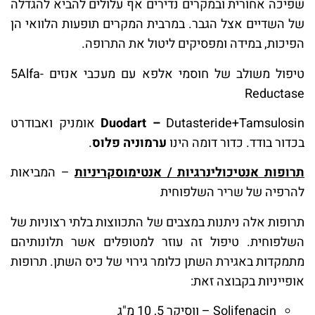
שפיכה אחורית ובמקרים נדירים אף עלולים להביא להגדלה
של השדיים אצל הגבר. במרבית המקרים תופעות הלוואי הן
הפיכות, במידה ומפסיקים ליטול את התרופה.
טיפול משולב של חוסמי אלפא עם מעכבי אנזים 5Alfa-
Reductase
Duodart –
Dutasteride+Tamsulosin אומניק ואבודרט
בכדור בודד. כדור דומה הינו
ערמוניה פלוס
.
תרופות אנטיכולינרגיות / אנטימוסקריניות
– המביאות
להרפיה של שריר השלפוחית
תרופות אלה ניתנות במצבים של התכווצות בלתי רצוניות של
השלפוחית. טיפול זה עוזר למטופלים אשר תלונותיהם
מתמקדות באגירת השתן כלומר גירוי של כיס השתן. תרופות
אופייניות בקבוצה זאת:
Solifenacin – ווסיקר 5, 10 מ"ג