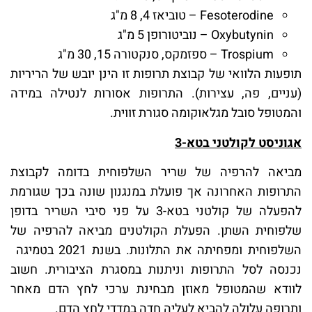
Fesoterodine – טוביאז 4, 8 מ"ג
Oxybutynin – נוביטורופן 5 מ"ג
Trospium – ספזמקס, סנקטורה 15, 30 מ"ג
תופעות הלוואי של קבוצת תרופות זו הינן יובש של הריריות
(עניים, פה, עצירות). התרופות אסורות לנטילה במידה
והמטופל סובל מגלאוקומה סגורת זווית.
אגוניסט לקולטני בטא-3
מביאה להרפיה של שריר השלפוחית בדומה לקבוצת
התרופות האחרונה אך פועלת במנגנון שונה בכך שגורמת
להפעלה של קולטני בטא-3 על פני סיבי השריר בדופן
שלפוחית השתן. הפעלת הקולטנים מביאה להרפיה של
השלפוחית ומפחיתה את התלונות. בשנת 2021 בטמיגה
נכנסה לסל התרופות וניתנות במסגרת הציבורית. חשוב
לוודא שהמטופל מאוזן מבחינת ערכי לחץ הדם מאחר
ותרופה עלולה להביא לעליה חדה במדדי לחץ הדם.