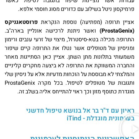
עבודות אשר מציינות שיפור בתגובה לטיפול כאשר
פרמיקסון ניטל בשילוב עם כדורים מסוג חוסמי אלפא.
אציין תרופה (מפתיעה) נוספת הנקראת
פרוסטאגניקס
(ProstaGenix)
ואשר ניתנת לרכישה אונליין בארה"ב.
התרופה מכילה בטא-סיסטרול, מיצוי של זרעי ענבים ורימון
ומניסיון של מטופלים אשר נטלו את התרופה קיים שיפור
משמעותי בתלונות מתן השתן. אציין כאן הסתייגות מאחר
והחברה המשווקת את התרופה לא ביצעה מחקרים קליניים
והמלצתי לא מבוססת על הוכחות מדעיות אלא על ניסיון שלי
ותגובות של מטופלים לטיפול. בכל מקרה ProstaGenix
מוגדרת כתוסף מזון וכך ראוי להתייחס אליה בשלב זה.
ראיון עם ד"ר בר אל בנושא טיפול חדשני
בערמונית מוגדלת - iTind