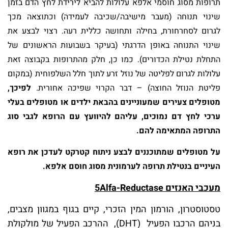
תרופות מסוג חוסמי אלפא עלולות להביא לירידת לחץ הדם בזמן
שינוי תנוחה (מעבר מישיבה/שכיבה לעמידה) וכתוצאה מכך
לגרום לסחרחורת, בחילה ותחושה כללית רעה. רצוי לבצע את
שינוי התנוחה באופן הדרגתי (בעיקר בשבועות הראשונים של
התחלת נטילת הכדורים). כמו כן, חלק מהתרופות בקבוצה זאת
עלולות לגרום לפליטה של נוזל זרע לתוך חלל השלפוחית (במקום
פליטת הנוזל החוצה) – דבר הקרוי שפיכה אחורית.
לפיכך,
מטופלים צעירים שמעוניינים בהבאת ילדים או מטופלים בעלי
ערכי לחץ דם נמוכים, עליהם להיוועץ עם הרופא לגבי סוג
התרופה המתאימה להם.
על מטופלים שמתוכננים לבצע ניתוח קטרקט לעדכן את רופא
העיניים בנטילת תרופה לערמונית מסוג חוסם אלפא
.
מעכבי האנזים 5Alfa-Reductase
טסטוסטרון, הורמון המין הזכרי, קיים בגוף במגוון מצבים,
בניהם הרכבו הפעיל (DHT), ההרכב הפעיל של מולקולת