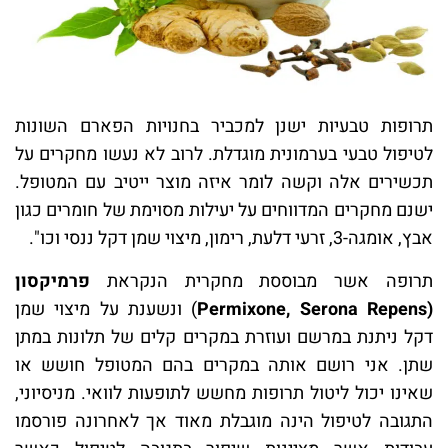
תרופות טבעיות ישנן למכביר בחנויות הפארם השונות
לטיפול טבעי בערמונית מוגדלת. לרוב לא נעשו מחקרים על
תכשירים אלה וקשה לומר איזה מוצר ייטיב עם המטופל.
ישנם מחקרים המדווחים על יעילות מסוימת של חומרים כגון
אבץ, אומגה-3, זרעי דלעת, רימון, מיצוי שמן דקל ננסי וכו".
תרופה אשר מבוססת מחקרית הנקראת
פרמיקסון
(Permixone, Serona Repens
) ונשענת על מיצוי שמן
דקל ניתנת במרשם ועוזרת במקרים קלים של תלונות במתן
שתן. אני רושם אותה במקרים בהם המטופל חושש או
שאינו יכול ליטול תרופות מחשש לתופעות לוואי. מניסיוני,
התגובה לטיפול הינה מוגבלת מאוד אך לאחרונה פורסמו